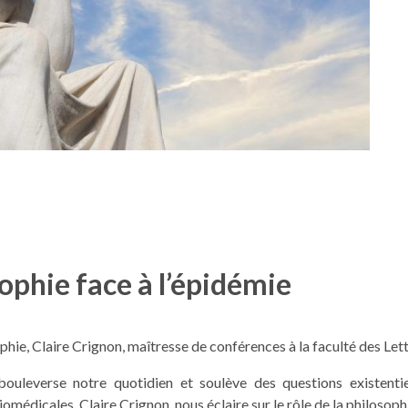
ophie face à l’épidémie
ophie, Claire Crignon, maîtresse de conférences à la faculté des Lett
leverse notre quotidien et soulève des questions existentiell
omédicales, Claire Crignon, nous éclaire sur le rôle de la philosophi