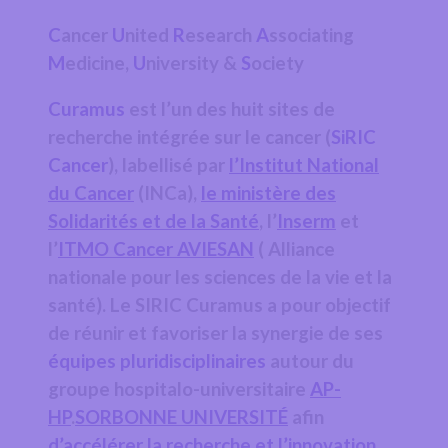
C
ancer
U
nited
R
esearch
A
ssociating
M
edicine,
U
niversity &
S
ociety
Curamus
est l’un des huit sites de
recherche intégrée sur le cancer (
SiRIC
Cancer
), labellisé par
l’Institut National
du Cancer
(INCa),
le ministère des
Solidarités et de la Santé
, l’
Inserm
et
l’
ITMO Cancer AVIESAN
( Alliance
nationale pour les sciences de la vie et la
santé). Le SIRIC Curamus a pour objectif
de réunir et favoriser la synergie de ses
équipes pluridisciplinaires
autour du
groupe hospitalo-universitaire
AP-
HP
.
SORBONNE UNIVERSITÉ
afin
d’accélérer la recherche et l’innovation