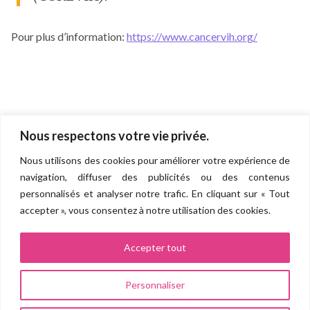
Pour plus d’information:
https://www.cancervih.org/
Nous respectons votre vie privée.
Direction de la recherche et de l'innovation
Nous utilisons des cookies pour améliorer votre expérience de
Groupe hospitalo-universitaire AP-HP.SORBONNE UNIVERSITÉ
navigation, diffuser des publicités ou des contenus
(Pitié Salpêtrière, Saint Antoine, Tenon, Trousseau, Rothschild,
personnalisés et analyser notre trafic. En cliquant sur « Tout
Charles Foix, La Roche Guyon)
accepter », vous consentez à notre utilisation des cookies.
Site Pitié Salpêtrière
83 boulevard de l’hôpital 75013 PARIS
Accepter tout
Politique de confidentialité
Personnaliser
Mentions légales