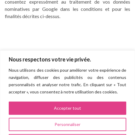
consentez expressément au traitement de vos données
nominatives par Google dans les conditions et pour les
finalités décrites ci-dessus.
Nous respectons votre vie privée.
Direction de la recherche et de l'innovation
Nous utilisons des cookies pour améliorer votre expérience de
Groupe hospitalo-universitaire AP-HP.SORBONNE UNIVERSITÉ
navigation, diffuser des publicités ou des contenus
(Pitié Salpêtrière, Saint Antoine, Tenon, Trousseau, Rothschild,
personnalisés et analyser notre trafic. En cliquant sur « Tout
Charles Foix, La Roche Guyon)
accepter », vous consentez à notre utilisation des cookies.
Site Pitié Salpêtrière
83 boulevard de l’hôpital 75013 PARIS
Accepter tout
Politique de confidentialité
Personnaliser
Mentions légales